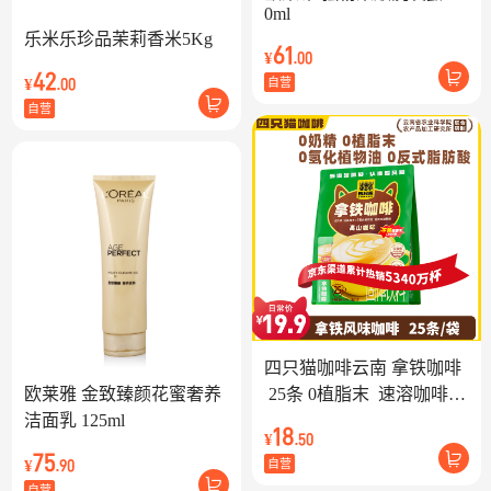
0ml
乐米乐珍品茉莉香米5Kg
61
¥
.00
42
¥
自营
.00
自营
四只猫咖啡云南 拿铁咖啡
欧莱雅 金致臻颜花蜜奢养
 25条 0植脂末  速溶咖啡粉 
洁面乳 125ml
三合一  冲调饮品 375g
18
¥
.50
75
¥
自营
.90
自营