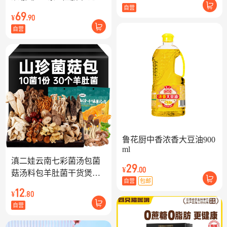
咖啡粉 三合一 共1500g
自营
69
¥
.90
自营
鲁花厨中香浓香大豆油900
ml
滇二娃云南七彩菌汤包菌
29
¥
.00
菇汤料包羊肚菌干货煲汤
自营
包邮
炖鸡汤火锅食材整箱批发
12
¥
.80
 十味50克x1袋（共6个羊
自营
肚菌）