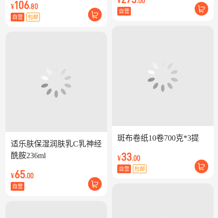
¥
.00
106
¥
.80
自营
自营
包邮
斑布卷纸10卷700克*3提
适乐肤保湿润肤乳C乳神经
酰胺236ml
33
¥
.00
自营
包邮
65
¥
.00
自营