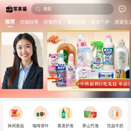
搜索
推荐
优咖好茶
轻餐养生
食品生鲜
美妆个护
居家生
休闲食品
咖啡茶叶
美发护发
茅山竹海
饮品牛奶