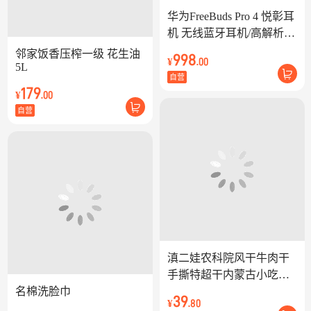
华为FreeBuds Pro 4 悦彰耳
机 无线蓝牙耳机/高解析无
损音质/静谧通话 云杉绿
邻家饭香压榨一级 花生油
998
¥
.00
 适配Mate 70/Mate X6
5L
自营
179
¥
.00
自营
滇二娃农科院风干牛肉干
手撕特超干内蒙古小吃零
名棉洗脸巾
食麻辣袋装休闲食品
39
¥
.80