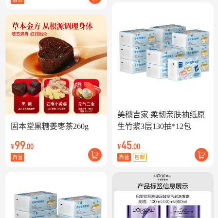
美穗吉家 柔韧亲肤抽纸原
固本堂黑糖姜枣茶260g
生竹浆3层130抽*12包
99
45
¥
¥
.00
.00
自营
自营
包邮