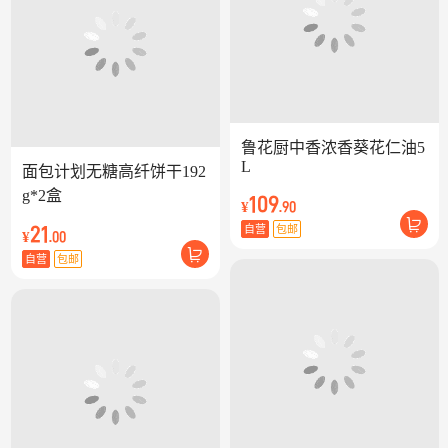
鲁花厨中香浓香葵花仁油5
L
面包计划无糖高纤饼干192
g*2盒
109
¥
.90
21
自营
包邮
¥
.00
自营
包邮