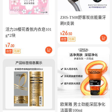
ZHS-TS08舒客炭丝能量牙
刷8支装
活力28樱花香氛内衣皂101
26
¥
.50
g*2块
自营
包邮
7
¥
.00
自营
包邮
欧莱雅 男士劲能深层净化
洁面膏100ml